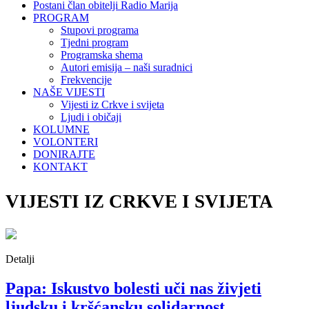
Postani član obitelji Radio Marija
PROGRAM
Stupovi programa
Tjedni program
Programska shema
Autori emisija – naši suradnici
Frekvencije
NAŠE VIJESTI
Vijesti iz Crkve i svijeta
Ljudi i običaji
KOLUMNE
VOLONTERI
DONIRAJTE
KONTAKT
VIJESTI IZ CRKVE I SVIJETA
Detalji
Papa: Iskustvo bolesti uči nas živjeti
ljudsku i kršćansku solidarnost