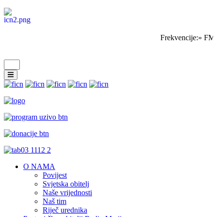
Frekvencije:» FM 
O NAMA
Povijest
Svjetska obitelj
Naše vrijednosti
Naš tim
Riječ urednika