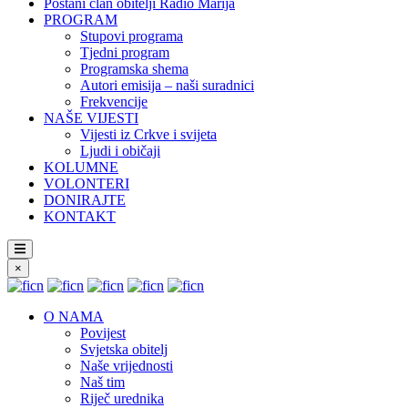
Postani član obitelji Radio Marija
PROGRAM
Stupovi programa
Tjedni program
Programska shema
Autori emisija – naši suradnici
Frekvencije
NAŠE VIJESTI
Vijesti iz Crkve i svijeta
Ljudi i običaji
KOLUMNE
VOLONTERI
DONIRAJTE
KONTAKT
×
O NAMA
Povijest
Svjetska obitelj
Naše vrijednosti
Naš tim
Riječ urednika