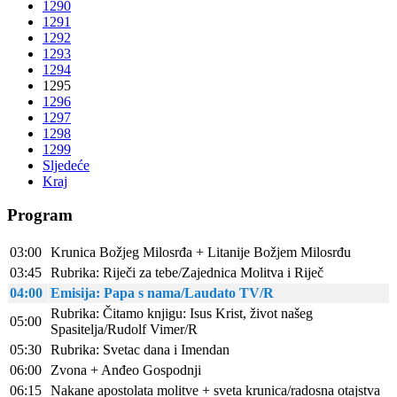
1290
1291
1292
1293
1294
1295
1296
1297
1298
1299
Sljedeće
Kraj
Program
03:00
Krunica Božjeg Milosrđa + Litanije Božjem Milosrđu
03:45
Rubrika: Riječi za tebe/Zajednica Molitva i Riječ
04:00
Emisija: Papa s nama/Laudato TV/R
Rubrika: Čitamo knjigu: Isus Krist, život našeg
05:00
Spasitelja/Rudolf Vimer/R
05:30
Rubrika: Svetac dana i Imendan
06:00
Zvona + Anđeo Gospodnji
06:15
Nakane apostolata molitve + sveta krunica/radosna otajstva