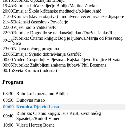
19:15
Rubrika: Upoznajmo Bibliju
19:45
Rubrika: Priča iz dječje Biblije/Martina Zovko
20:00
Emisija: Škola kršćanske meditacije/p.Mato Anić
21:00
Krunica (slavna otajstva) - molitvena večer hrvatske dijaspore
21:45
Božanski časoslov - Povečerje
22:00
Vijesti radio Vatikana/R
22:30
Rubrika: Dogodilo se na današnji dan /Dražen Janko/R
Rubrika: Čitamo knjigu: Bog je ljubav/s.Marija od Presvetog
22:45
Srca
23:00
Najava noćnog programa
23:05
Emisija: Svjetlo dobra/Marija Garić/R
00:00
Anđeo Gospodnji + Pjesma - Rajska Djevo Kraljice Hrvata
00:05
Rubrika: Zaljubljeni zrakama ljubavi/ Phil Bosmans
00:15
Sveta Krunica (radosna)
Program
08:30
Rubrika: Upoznajmo Bibliju
08:50
Duhovna misao
09:00
Krunica Djetetu Isusu
Rubrika: Čitamo knjigu: Isus Krist, život našeg
09:40
Spasitelja/Rudolf Vimer
10:00
Vijesti Herceg Bosne