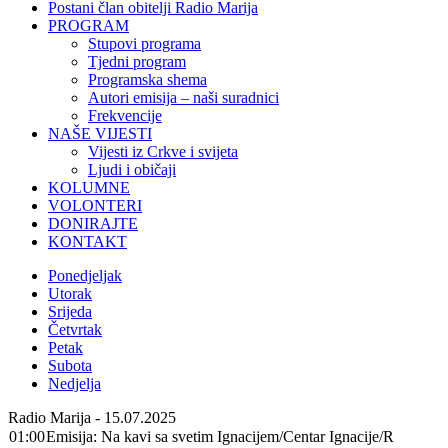
Postani član obitelji Radio Marija
PROGRAM
Stupovi programa
Tjedni program
Programska shema
Autori emisija – naši suradnici
Frekvencije
NAŠE VIJESTI
Vijesti iz Crkve i svijeta
Ljudi i običaji
KOLUMNE
VOLONTERI
DONIRAJTE
KONTAKT
Ponedjeljak
Utorak
Srijeda
Četvrtak
Petak
Subota
Nedjelja
Radio Marija - 15.07.2025
01:00
Emisija: Na kavi sa svetim Ignacijem/Centar Ignacije/R