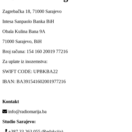
Zagrebačka 18, 71000 Sarajevo
Intesa Sanpaolo Banka BiH
Obala Kulina Bana 9A
71000 Sarajevo, BiH
Broj računa: 154 160 20019 77216
Za uplate iz inozemstva:
SWIFT CODE: UPBKBA22
IBAN: BA391541602001977216
Kontakt
info@radiomarija.ba
Studio Sarajevo:
+387 33 263 055 (Redakcija)