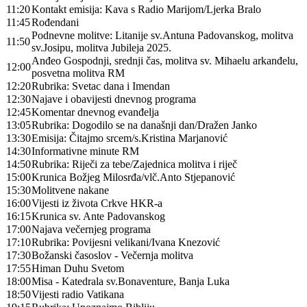
11:20
Kontakt emisija: Kava s Radio Marijom/Ljerka Bralo
11:45
Rođendani
Podnevne molitve: Litanije sv.Antuna Padovanskog, molitva
11:50
sv.Josipu, molitva Jubileja 2025.
Anđeo Gospodnji, srednji čas, molitva sv. Mihaelu arkanđelu,
12:00
posvetna molitva RM
12:20
Rubrika: Svetac dana i Imendan
12:30
Najave i obavijesti dnevnog programa
12:45
Komentar dnevnog evanđelja
13:05
Rubrika: Dogodilo se na današnji dan/Dražen Janko
13:30
Emisija: Čitajmo srcem/s.Kristina Marjanović
14:30
Informativne minute RM
14:50
Rubrika: Riječi za tebe/Zajednica molitva i riječ
15:00
Krunica Božjeg Milosrđa/vlč.Anto Stjepanović
15:30
Molitvene nakane
16:00
Vijesti iz života Crkve HKR-a
16:15
Krunica sv. Ante Padovanskog
17:00
Najava večernjeg programa
17:10
Rubrika: Povijesni velikani/Ivana Knezović
17:30
Božanski časoslov - Večernja molitva
17:55
Himan Duhu Svetom
18:00
Misa - Katedrala sv.Bonaventure, Banja Luka
18:50
Vijesti radio Vatikana