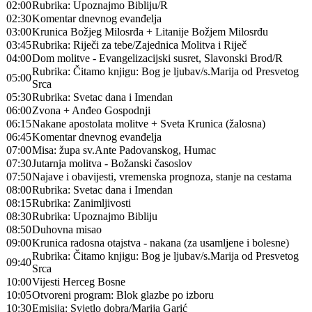
02:00
Rubrika: Upoznajmo Bibliju/R
02:30
Komentar dnevnog evanđelja
03:00
Krunica Božjeg Milosrđa + Litanije Božjem Milosrđu
03:45
Rubrika: Riječi za tebe/Zajednica Molitva i Riječ
04:00
Dom molitve - Evangelizacijski susret, Slavonski Brod/R
Rubrika: Čitamo knjigu: Bog je ljubav/s.Marija od Presvetog
05:00
Srca
05:30
Rubrika: Svetac dana i Imendan
06:00
Zvona + Anđeo Gospodnji
06:15
Nakane apostolata molitve + Sveta Krunica (žalosna)
06:45
Komentar dnevnog evanđelja
07:00
Misa: župa sv.Ante Padovanskog, Humac
07:30
Jutarnja molitva - Božanski časoslov
07:50
Najave i obavijesti, vremenska prognoza, stanje na cestama
08:00
Rubrika: Svetac dana i Imendan
08:15
Rubrika: Zanimljivosti
08:30
Rubrika: Upoznajmo Bibliju
08:50
Duhovna misao
09:00
Krunica radosna otajstva - nakana (za usamljene i bolesne)
Rubrika: Čitamo knjigu: Bog je ljubav/s.Marija od Presvetog
09:40
Srca
10:00
Vijesti Herceg Bosne
10:05
Otvoreni program: Blok glazbe po izboru
10:30
Emisija: Svjetlo dobra/Marija Garić