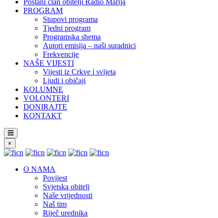
Postani član obitelji Radio Marija
PROGRAM
Stupovi programa
Tjedni program
Programska shema
Autori emisija – naši suradnici
Frekvencije
NAŠE VIJESTI
Vijesti iz Crkve i svijeta
Ljudi i običaji
KOLUMNE
VOLONTERI
DONIRAJTE
KONTAKT
×
O NAMA
Povijest
Svjetska obitelj
Naše vrijednosti
Naš tim
Riječ urednika