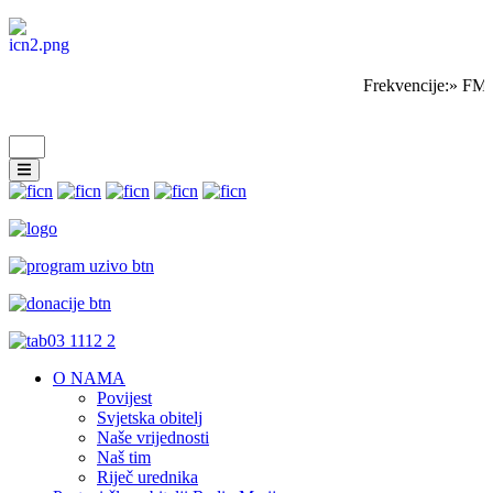
Frekvencije:» FM 
O NAMA
Povijest
Svjetska obitelj
Naše vrijednosti
Naš tim
Riječ urednika