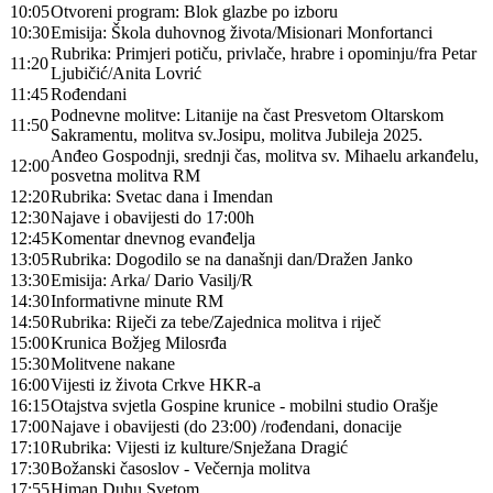
10:05
Otvoreni program: Blok glazbe po izboru
10:30
Emisija: Škola duhovnog života/Misionari Monfortanci
Rubrika: Primjeri potiču, privlače, hrabre i opominju/fra Petar
11:20
Ljubičić/Anita Lovrić
11:45
Rođendani
Podnevne molitve: Litanije na čast Presvetom Oltarskom
11:50
Sakramentu, molitva sv.Josipu, molitva Jubileja 2025.
Anđeo Gospodnji, srednji čas, molitva sv. Mihaelu arkanđelu,
12:00
posvetna molitva RM
12:20
Rubrika: Svetac dana i Imendan
12:30
Najave i obavijesti do 17:00h
12:45
Komentar dnevnog evanđelja
13:05
Rubrika: Dogodilo se na današnji dan/Dražen Janko
13:30
Emisija: Arka/ Dario Vasilj/R
14:30
Informativne minute RM
14:50
Rubrika: Riječi za tebe/Zajednica molitva i riječ
15:00
Krunica Božjeg Milosrđa
15:30
Molitvene nakane
16:00
Vijesti iz života Crkve HKR-a
16:15
Otajstva svjetla Gospine krunice - mobilni studio Orašje
17:00
Najave i obavijesti (do 23:00) /rođendani, donacije
17:10
Rubrika: Vijesti iz kulture/Snježana Dragić
17:30
Božanski časoslov - Večernja molitva
17:55
Himan Duhu Svetom