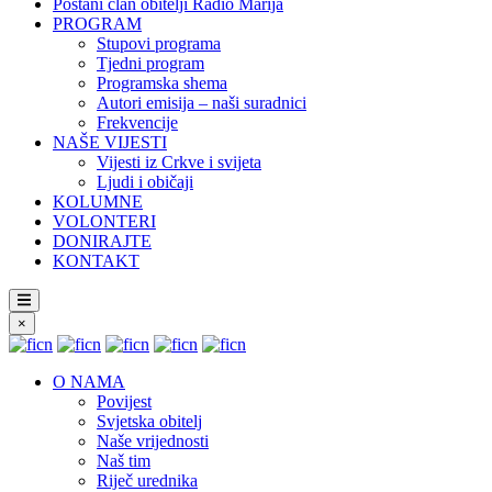
Postani član obitelji Radio Marija
PROGRAM
Stupovi programa
Tjedni program
Programska shema
Autori emisija – naši suradnici
Frekvencije
NAŠE VIJESTI
Vijesti iz Crkve i svijeta
Ljudi i običaji
KOLUMNE
VOLONTERI
DONIRAJTE
KONTAKT
×
O NAMA
Povijest
Svjetska obitelj
Naše vrijednosti
Naš tim
Riječ urednika