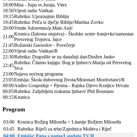
18:00
Misa - župa sv.Juraja, Vitez
18:50
Vijesti radio Vatikan
19:15
Rubrika: Upoznajmo Bibliju
19:45
Rubrika: Priča iz dječje Biblije/Martina Zovko
20:00
Venite Adoremus/p.Mato Anić
Krunica (žalosna otajstva) - Školske sestre franjevke/samostan
21:00
Presvetog Trojstva, Jajce
21:45
Božanski časosolov - Povečerje
22:00
Vijesti radio Vatikan/R
22:30
Rubrika: Dogodilo se na današnji dan/Dražen Janko
Rubrika: Čitamo knjigu: Bog je ljubav/s.Marija od Presvetog
22:45
Srca
23:00
Najava noćnog programa
23:05
Emisija: Škola duhovnog života/Misionari Monfortanci/R
00:00
Anđeo Gospodnji + Pjesma - Rajska Djevo Kraljice Hrvata
00:05
Rubrika: Zaljubljeni zrakama ljubavi/ Phil Bosmans
00:15
Krunica
Program
03:00
Krunica Božjeg Milosrđa + Litanije Božjem Milosrđu
03:45
Rubrika: Riječi za tebe/Zajednica Molitva i Riječ
04:00
Emisija: Papa s nama/Laudato TV/R