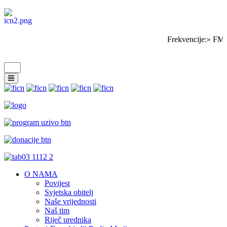
Frekvencije:» FM 
O NAMA
Povijest
Svjetska obitelj
Naše vrijednosti
Naš tim
Riječ urednika