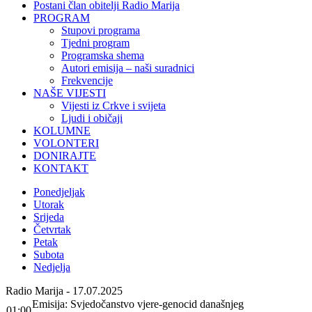
Postani član obitelji Radio Marija
PROGRAM
Stupovi programa
Tjedni program
Programska shema
Autori emisija – naši suradnici
Frekvencije
NAŠE VIJESTI
Vijesti iz Crkve i svijeta
Ljudi i običaji
KOLUMNE
VOLONTERI
DONIRAJTE
KONTAKT
Ponedjeljak
Utorak
Srijeda
Četvrtak
Petak
Subota
Nedjelja
Radio Marija - 17.07.2025
Emisija: Svjedočanstvo vjere-genocid današnjeg
01:00