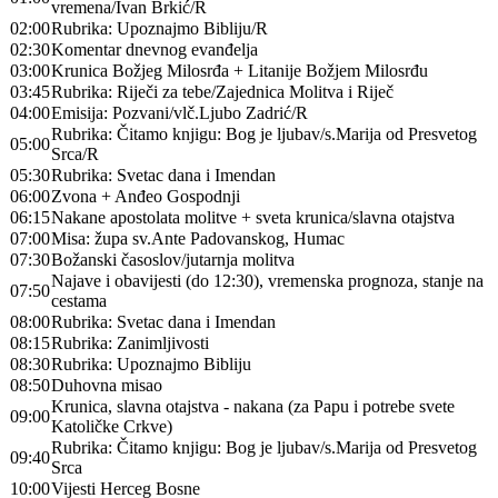
vremena/Ivan Brkić/R
02:00
Rubrika: Upoznajmo Bibliju/R
02:30
Komentar dnevnog evanđelja
03:00
Krunica Božjeg Milosrđa + Litanije Božjem Milosrđu
03:45
Rubrika: Riječi za tebe/Zajednica Molitva i Riječ
04:00
Emisija: Pozvani/vlč.Ljubo Zadrić/R
Rubrika: Čitamo knjigu: Bog je ljubav/s.Marija od Presvetog
05:00
Srca/R
05:30
Rubrika: Svetac dana i Imendan
06:00
Zvona + Anđeo Gospodnji
06:15
Nakane apostolata molitve + sveta krunica/slavna otajstva
07:00
Misa: župa sv.Ante Padovanskog, Humac
07:30
Božanski časoslov/jutarnja molitva
Najave i obavijesti (do 12:30), vremenska prognoza, stanje na
07:50
cestama
08:00
Rubrika: Svetac dana i Imendan
08:15
Rubrika: Zanimljivosti
08:30
Rubrika: Upoznajmo Bibliju
08:50
Duhovna misao
Krunica, slavna otajstva - nakana (za Papu i potrebe svete
09:00
Katoličke Crkve)
Rubrika: Čitamo knjigu: Bog je ljubav/s.Marija od Presvetog
09:40
Srca
10:00
Vijesti Herceg Bosne