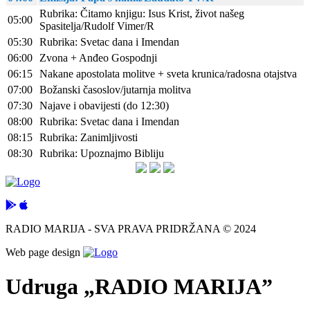
Rubrika: Čitamo knjigu: Isus Krist, život našeg
05:00
Spasitelja/Rudolf Vimer/R
05:30
Rubrika: Svetac dana i Imendan
06:00
Zvona + Anđeo Gospodnji
06:15
Nakane apostolata molitve + sveta krunica/radosna otajstva
07:00
Božanski časoslov/jutarnja molitva
07:30
Najave i obavijesti (do 12:30)
08:00
Rubrika: Svetac dana i Imendan
08:15
Rubrika: Zanimljivosti
08:30
Rubrika: Upoznajmo Bibliju
RADIO MARIJA - SVA PRAVA PRIDRŽANA © 2024
Web page design
Udruga „RADIO MARIJA”