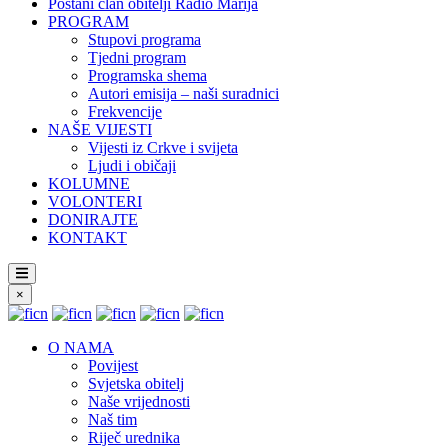
Postani član obitelji Radio Marija
PROGRAM
Stupovi programa
Tjedni program
Programska shema
Autori emisija – naši suradnici
Frekvencije
NAŠE VIJESTI
Vijesti iz Crkve i svijeta
Ljudi i običaji
KOLUMNE
VOLONTERI
DONIRAJTE
KONTAKT
×
O NAMA
Povijest
Svjetska obitelj
Naše vrijednosti
Naš tim
Riječ urednika