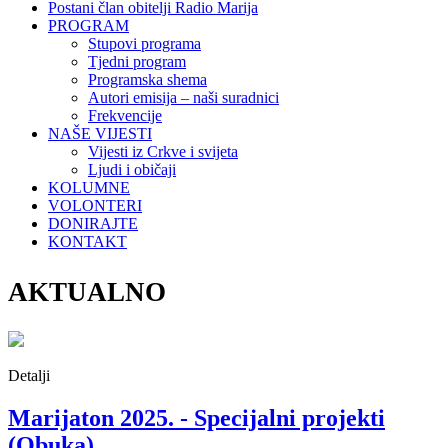
Postani član obitelji Radio Marija
PROGRAM
Stupovi programa
Tjedni program
Programska shema
Autori emisija – naši suradnici
Frekvencije
NAŠE VIJESTI
Vijesti iz Crkve i svijeta
Ljudi i običaji
KOLUMNE
VOLONTERI
DONIRAJTE
KONTAKT
AKTUALNO
Detalji
Marijaton 2025. - Specijalni projekti
(Obuka)