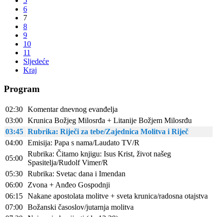
5
6
7
8
9
10
11
Sljedeće
Kraj
Program
02:30
Komentar dnevnog evanđelja
03:00
Krunica Božjeg Milosrđa + Litanije Božjem Milosrđu
03:45
Rubrika: Riječi za tebe/Zajednica Molitva i Riječ
04:00
Emisija: Papa s nama/Laudato TV/R
Rubrika: Čitamo knjigu: Isus Krist, život našeg
05:00
Spasitelja/Rudolf Vimer/R
05:30
Rubrika: Svetac dana i Imendan
06:00
Zvona + Anđeo Gospodnji
06:15
Nakane apostolata molitve + sveta krunica/radosna otajstva
07:00
Božanski časoslov/jutarnja molitva