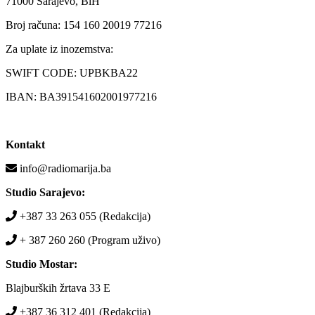
71000 Sarajevo, BiH
Broj računa: 154 160 20019 77216
Za uplate iz inozemstva:
SWIFT CODE: UPBKBA22
IBAN: BA391541602001977216
Kontakt
info@radiomarija.ba
Studio Sarajevo:
+387 33 263 055 (Redakcija)
+ 387 260 260 (Program uživo)
Studio Mostar:
Blajburških žrtava 33 E
+387 36 312 401 (Redakcija)