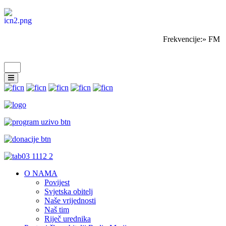
Frekvencije:» FM S
O NAMA
Povijest
Svjetska obitelj
Naše vrijednosti
Naš tim
Riječ urednika