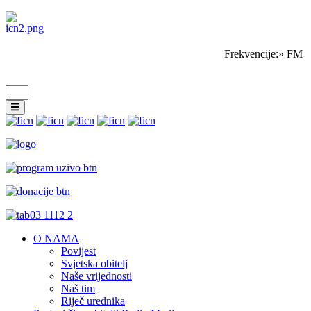
Frekvencije:» FM S
O NAMA
Povijest
Svjetska obitelj
Naše vrijednosti
Naš tim
Riječ urednika