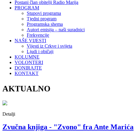
Postani član obitelji Radio Marija
PROGRAM
Stupovi programa
Tjedni program
Programska shema
Autori emisija – naši suradnici
Frekvencije
NAŠE VIJESTI
Vijesti iz Crkve i svijeta
Ljudi i običaji
KOLUMNE
VOLONTERI
DONIRAJTE
KONTAKT
AKTUALNO
Detalji
Zvučna knjiga - "Zvono" fra Ante Marića