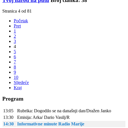
Tvoj narod na putu
Broj članka: 38
Stranica 4 od 81
Početak
Pret
1
2
3
4
5
6
7
8
9
10
Sljedeće
Kraj
Program
13:05
Rubrika: Dogodilo se na današnji dan/Dražen Janko
13:30
Emisija: Arka/ Dario Vasilj/R
14:30
Informativne minute Radio Marije