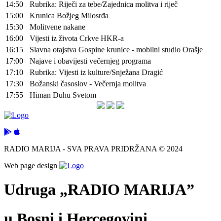
14:50
Rubrika: Riječi za tebe/Zajednica molitva i riječ
15:00
Krunica Božjeg Milosrđa
15:30
Molitvene nakane
16:00
Vijesti iz života Crkve HKR-a
16:15
Slavna otajstva Gospine krunice - mobilni studio Orašje
17:00
Najave i obavijesti večernjeg programa
17:10
Rubrika: Vijesti iz kulture/Snježana Dragić
17:30
Božanski časoslov - Večernja molitva
17:55
Himan Duhu Svetom
RADIO MARIJA - SVA PRAVA PRIDRŽANA © 2024
Web page design
Udruga „RADIO MARIJA”
u Bosni i Hercegovini