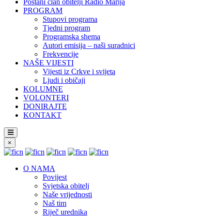
Postani član obitelji Radio Marija
PROGRAM
Stupovi programa
Tjedni program
Programska shema
Autori emisija – naši suradnici
Frekvencije
NAŠE VIJESTI
Vijesti iz Crkve i svijeta
Ljudi i običaji
KOLUMNE
VOLONTERI
DONIRAJTE
KONTAKT
×
O NAMA
Povijest
Svjetska obitelj
Naše vrijednosti
Naš tim
Riječ urednika